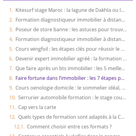
Kitesurf stage Maroc : la lagune de Dakhla ou les vagues d’Essaouira ?
Formation diagnostiqueur immobilier à distance : la solution idéale pour votre reconversion ?
Poseur de store banne : les astuces pour trouver un artisan fiable
Formation diagnostiqueur immobilier à distance : Les 5 critères pour bien choisir
Cours wingfoil : les étapes clés pour réussir le premier vol en mer
Devenir expert immobilier agréé : la formation reconnue pour obtenir l’agrément officiel
Que faire après un bts immobilier : les 5 meilleures options de carrière ?
Faire fortune dans l’immobilier : les 7 étapes pour devenir rentier
Cours oenologie domicile : le sommelier idéal, comment le choisir ?
Serrurier automobile formation : le stage court ou la formation certifiante, que choisir ?
Cap vers la carte
Quels types de formation sont adaptés à la Carte G ?
Comment choisir entre ces formats ?