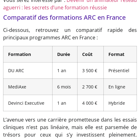
Vous serez intéressé par :
Devenir un animateur réseau
aguerri : les secrets d’une formation réussie
Comparatif des formations ARC en France
Ci-dessous, retrouvez un comparatif rapide des
principaux programmes ARC en France :
Formation
Durée
Coût
Format
DU ARC
1 an
3 500 €
Présentiel
MediAxe
6 mois
2 700 €
En ligne
Devinci Executive
1 an
4 000 €
Hybride
L’avenue vers une carrière prometteuse dans les essais
cliniques n’est pas linéaire, mais elle est parsemée de
trésors pour ceux qui s’y investissent pleinement.