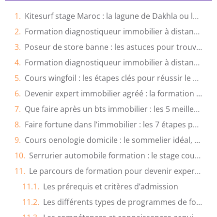
Kitesurf stage Maroc : la lagune de Dakhla ou les vagues d’Essaouira ?
Formation diagnostiqueur immobilier à distance : la solution idéale pour votre reconversion ?
Poseur de store banne : les astuces pour trouver un artisan fiable
Formation diagnostiqueur immobilier à distance : Les 5 critères pour bien choisir
Cours wingfoil : les étapes clés pour réussir le premier vol en mer
Devenir expert immobilier agréé : la formation reconnue pour obtenir l’agrément officiel
Que faire après un bts immobilier : les 5 meilleures options de carrière ?
Faire fortune dans l’immobilier : les 7 étapes pour devenir rentier
Cours oenologie domicile : le sommelier idéal, comment le choisir ?
Serrurier automobile formation : le stage court ou la formation certifiante, que choisir ?
Le parcours de formation pour devenir expert en essais cliniques
Les prérequis et critères d’admission
Les différents types de programmes de formation