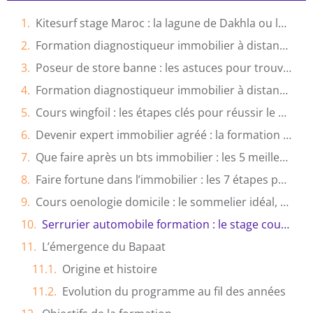
Kitesurf stage Maroc : la lagune de Dakhla ou les vagues d’Essaouira ?
Formation diagnostiqueur immobilier à distance : la solution idéale pour votre reconversion ?
Poseur de store banne : les astuces pour trouver un artisan fiable
Formation diagnostiqueur immobilier à distance : Les 5 critères pour bien choisir
Cours wingfoil : les étapes clés pour réussir le premier vol en mer
Devenir expert immobilier agréé : la formation reconnue pour obtenir l’agrément officiel
Que faire après un bts immobilier : les 5 meilleures options de carrière ?
Faire fortune dans l’immobilier : les 7 étapes pour devenir rentier
Cours oenologie domicile : le sommelier idéal, comment le choisir ?
Serrurier automobile formation : le stage court ou la formation certifiante, que choisir ?
L’émergence du Bapaat
Origine et histoire
Evolution du programme au fil des années